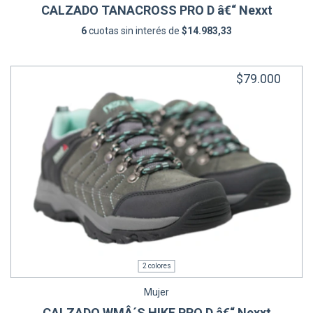
CALZADO TANACROSS PRO D â€“ Nexxt
6
cuotas sin interés de
$14.983,33
$79.000
2 colores
Mujer
CALZADO WMÂ´S HIKE PRO D â€“ Nexxt