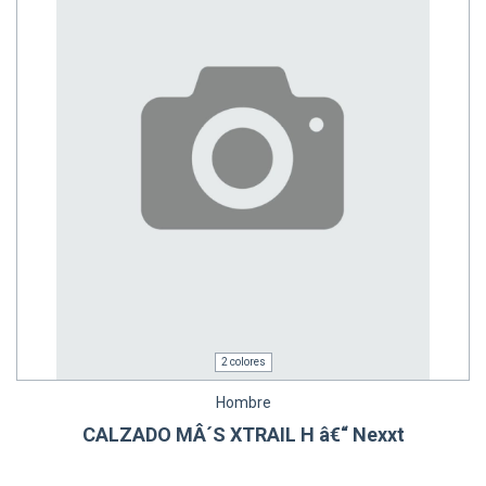
2 colores
Hombre
CALZADO MÂ´S XTRAIL H â€“ Nexxt