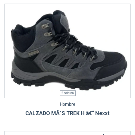
2 colores
Hombre
CALZADO MÂ´S TREK H â€“ Nexxt