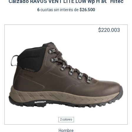
Calzado RAVUS VENT LITE LOW Wp H â€“ Hitec
6
cuotas sin interés de
$26.500
$220.003
2 colores
Hombre