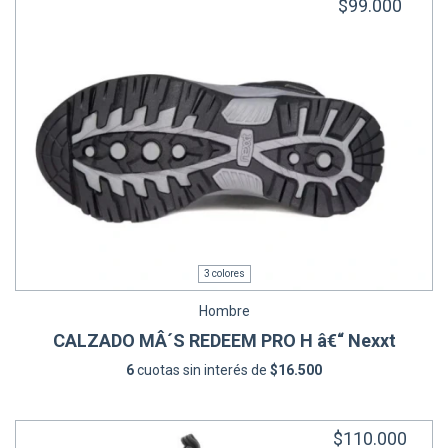
$99.000
3 colores
Hombre
CALZADO MÂ´S REDEEM PRO H â€“ Nexxt
6
cuotas sin interés de
$16.500
$110.000