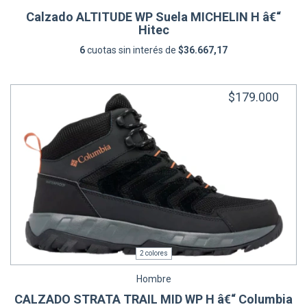
Calzado ALTITUDE WP Suela MICHELIN H â€“
Hitec
6
cuotas sin interés de
$36.667,17
$179.000
2 colores
Hombre
CALZADO STRATA TRAIL MID WP H â€“ Columbia