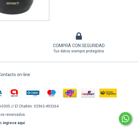
in interés de
$2.816,67
COMPRÁ CON SEGURIDAD
Tus datos siempre protegidos
ontacto on-line
4-0305 // El Chaltén: 02962-493264
hos reservados.
os
ingrese aquí