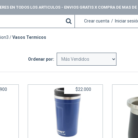
NTERES EN TODOS LOS ARTICULOS - ENVIOS GRATIS X COMPRA DE MAS DE
Crear cuenta
/
Iniciar sesi
cion3
/
Vasos Termicos
Ordenar por:
.900
$22.000
 Spinit
Vaso TERMAL PLUS 380 - Spinit
4.150
6
cuotas sin interés de
$3.666,67
MATE TER