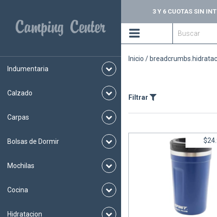
3 Y 6 CUOTAS SIN I
Inicio
/
breadcrumbs.hidrata
Indumentaria
Calzado
Filtrar
Carpas
$24
Bolsas de Dormir
Mochilas
Cocina
Vaso TERMAL PLUS 480 -
6
cuotas sin interés de
$
Hidratacion