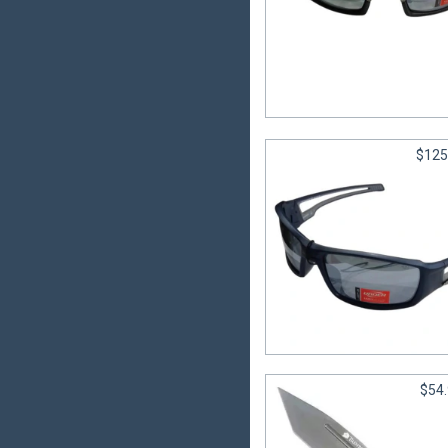
Lentes 2059 CAT 3 - U
6
cuotas sin interés de
$19
$125
Lentes 2052 CAT 3 - U
6
cuotas sin interés de
$20
$54