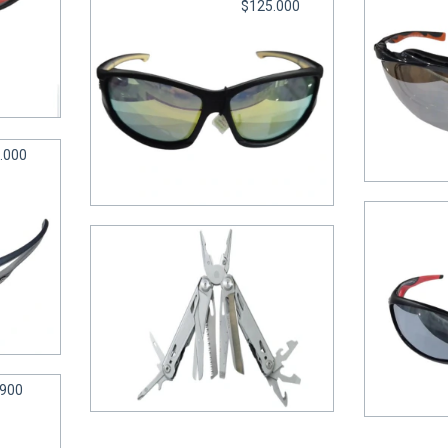
$125.000
nder
.166,67
Len
Inter
Lentes 2055 CAT 3 - Under
.000
6
cuotas si
6
cuotas sin interés de
$20.833,33
nder
.833,33
Lentes 
PINZA MULTIFUNCION FORCE III
6
cuotas si
.900