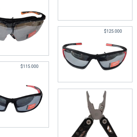
6
cuotas sin interés de
$19.166,67
$125.000
tes 2057 Cristal
cambiable - Under
n interés de
$23.166,67
$115.000
Lentes 2053 CAT 4 - Under
6
cuotas sin interés de
$20.833,33
2071 CAT 3 - Under
n interés de
$19.166,67
Pinza Multifuncion BLADE -
Trento