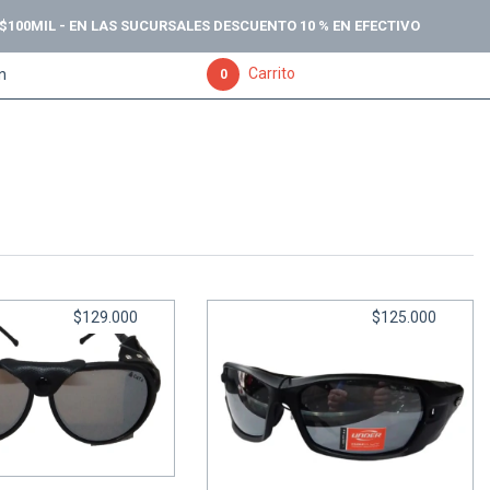
 $100MIL - EN LAS SUCURSALES DESCUENTO 10 % EN EFECTIVO
Carrito
ón
0
$129.000
$125.000
V035 CAT 4 - Valknut
Lentes 2050 CAT 4 - Under
in interés de
$21.500
6
cuotas sin interés de
$20.833,33