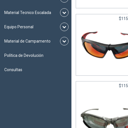
6
cuotas sin interés de
$73
Material Tecnico Escalada
$115
Equipo Personal
Material de Campamento
Política de Devolución
Lentes 2077 CAT 3 - U
6
cuotas sin interés de
$19
Consultas
$115