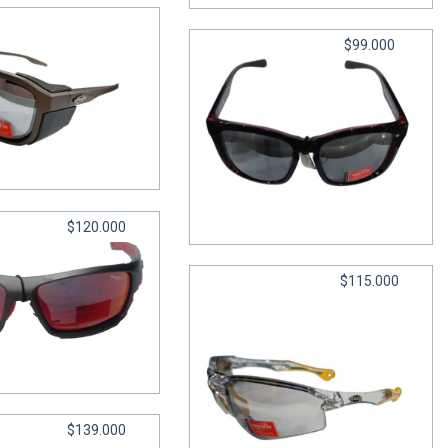
$99.000
TES 2084 CAT.4
Lentes 2081 CAT 3 - Under
6
cuotas sin interés de
$16.500
$120.000
$115.000
2076 CAT 3 - Under
in interés de
$20.000
$139.000
Lentes 2062 CAT 3 - Under