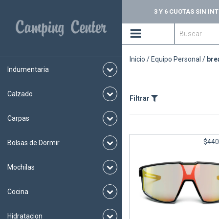
3 Y 6 CUOTAS SIN I
Inicio
/
Equipo Personal
/
bre
Indumentaria
Calzado
Filtrar
Carpas
$440
Bolsas de Dormir
Mochilas
Cocina
Lentes FURY REACTIVE 
Julbo
Hidratacion