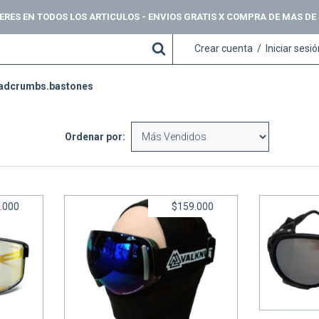
NTERES EN TODOS LOS ARTICULOS - ENVIOS GRATIS X COMPRA DE MAS DE
Crear cuenta
/
Iniciar sesi
adcrumbs.bastones
Ordenar por:
.000
$159.000
Lentes 
Antiparras OTG CAT 3 - Valknut
1-3 -
6
cuotas s
6
cuotas sin interés de
$26.500