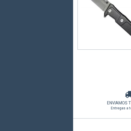
Navaja PATROL - Tre
6
cuotas sin interés de
$
ENVIAMOS 
Entregas a t