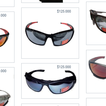
.333,33
$125.000
.000
LEN
Lentes 2078 CAT 3 - Under
nder
6
cuotas sin interés de
$20.833,33
.166,67
$125.000
.000
Lentes 
6
cuotas s
Lentes 2060 CAT 4 - Under
6
cuotas sin interés de
$20.833,33